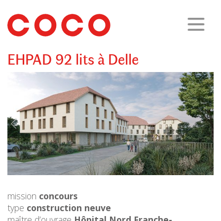
CoCo
Architecture
architecture,
urbanisme,
etc.
EHPAD 92 lits à Delle
mission
concours
type
construction neuve
maître d’ouvrage
Hôpital Nord Franche-