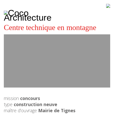
CoCo
Architecture
architecture,
urbanisme,
etc.
Centre technique en montagne
mission
concours
type
construction neuve
maître d’ouvrage
Mairie de Tignes