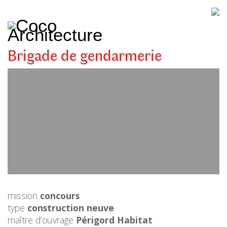
CoCo
Architecture
architecture,
urbanisme,
etc.
Brigade de gendarmerie
mission
concours
type
construction neuve
maître d’ouvrage
Périgord Habitat