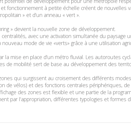
rt potentiel de développement pour une métropole respect
et fonctionnement à petite échelle créent de nouvelles va
opolitain » et d’un anneau « vert ».
ring » devient la nouvelle zone de développement.
centralités, avec une activation simultanée du paysage urb
un nouveau mode de vie «verts» grâce à une utilisation ag
r la mise en place d’un métro fluvial. Les autoroutes cyc
s de mobilité sert de base au développement des territoi
zones qui surgissent au croisement des différents modes 
tion de vélos) et des fonctions centrales périphériques, 
fichage des zones est flexible et une partie de la progr
ent par l’appropriation, différentes typologies et formes d