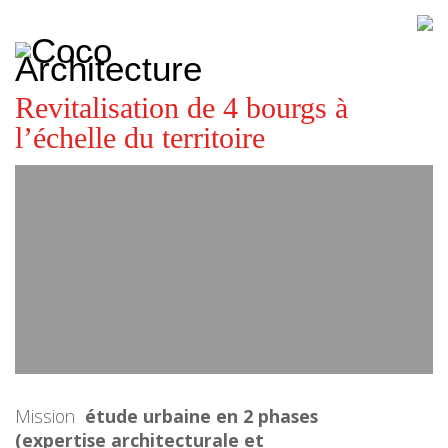
CoCo
Architecture
architecture,
urbanisme,
etc.
Revitalisation de 4 bourgs à
l’échelle du territoire
Mission
étude urbaine en 2 phases
(expertise architecturale et