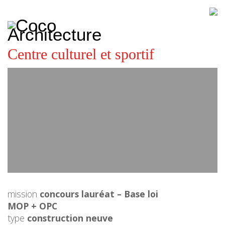
CoCo
Architecture
architecture,
urbanisme,
etc.
Centre culturel et sportif
mission
concours lauréat – Base loi
MOP + OPC
type
construction neuve