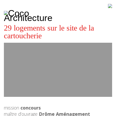
CoCo
Architecture
architecture,
urbanisme,
etc.
29 logements sur le site de la
cartoucherie
mission
concours
maître d’ouvrage
Drôme Aménagement