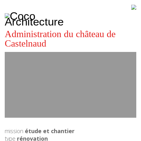
CoCo
Architecture
architecture,
urbanisme,
etc.
Administration du château de
Castelnaud
mission
étude et chantier
type
rénovation