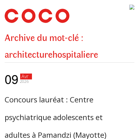
CoCo
Architecture
architecture,
urbanisme,
etc.
Archive du mot-clé :
architecturehospitaliere
09
Avr
2026
Concours lauréat : Centre
psychiatrique adolescents et
adultes à Pamandzi (Mayotte)