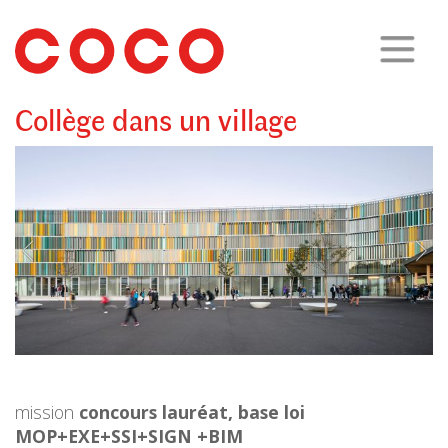
CoCo
Architecture
architecture,
urbanisme,
etc.
Collège dans un village
mission
concours lauréat,
base loi
MOP+EXE+SSI+SIGN
+BIM