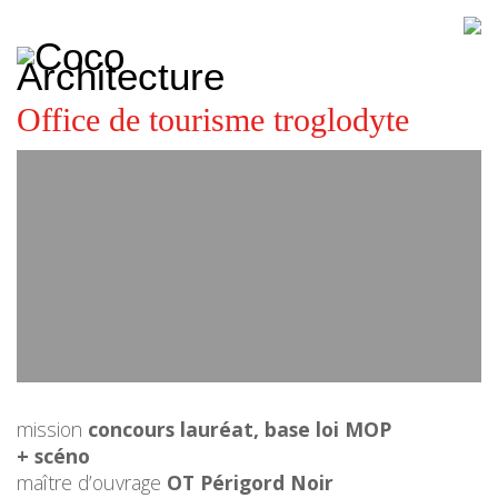
CoCo
Architecture
architecture,
urbanisme,
etc.
Office de tourisme troglodyte
mission
concours lauréat, base loi MOP
+ scéno
maître d’ouvrage
OT Périgord Noir